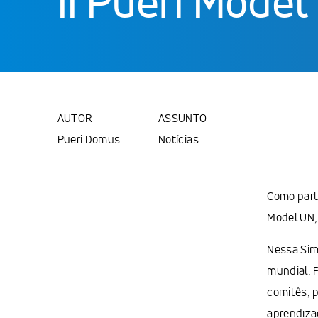
II Pueri Model
AUTOR
ASSUNTO
Pueri Domus
Notícias
Como parte
Model UN, 
Nessa Sim
mundial. 
comitês, 
aprendiza