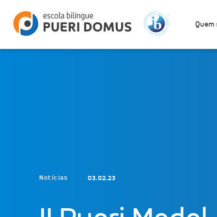
Quem 
Início
Blog
II Pueri Model UN
Notícias
03.02.23