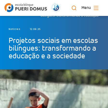
Menu
Projetos sociais em escolas
Início
Blog
bilíngues: transformando a educação
Notícias
12.06.25
Projetos sociais em escolas
bilíngues: transformando a
educação e a sociedade